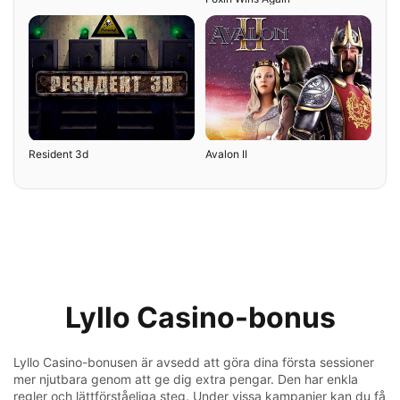
Resident 3d
Avalon II
Lyllo Casino-bonus
Lyllo Casino-bonusen är avsedd att göra dina första sessioner
mer njutbara genom att ge dig extra pengar. Den har enkla
regler och lättförståeliga steg. Under vissa kampanjer kan du få