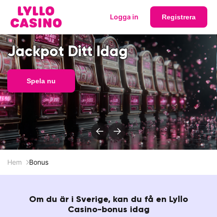
Logga in
Registrera
Jackpot Ditt Idag
Spela nu
Hem
Bonus
Om du är i Sverige, kan du få en Lyllo
Casino-bonus idag