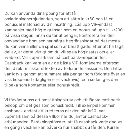
Du kan använda dina poäng för att få
omladdningserbjudanden, som att sätta in kr50 och få en
bonusdel matchad av din insättning. Lås upp VIP-endast
kampanjer med högre gränser, som en bonus på upp till kr200
på vissa dagar. Innan du tar ut pengar, kontrollera om den
omvandlade bonusen har några begränsningar på det mesta
du kan vinna eller de spel som är berättigade. Efter att ha tagit
del av, är detta viktigt om du vill spela höginsatsslots eller
livebord. Var uppmärksam på cashback-erbjudanden.
Cashback kan vara en av de bästa VIP-förmånerna eftersom
den direkt minskar effekten av förlorande sessioner. Den hittas
vanligtvis genom att summera alla pengar som förlorats över en
viss tidsperiod (dagligen eller veckovis), och sedan ges den
tillbaka som kontanter eller bonuskredit.
Vi förväntar oss ett omsättningskrav och ett lägsta cashback-
belopp om det ges som bonuskredit. Till exempel kommer
cashback endast att krediteras när den når kr10. Var
uppmärksam på dessa villkor när du jämför cashback-
erbjudanden: Beräkningsfönster: att få cashback varje dag vs.
en gång i veckan kan påverka hur snabbt du får den. Kurser