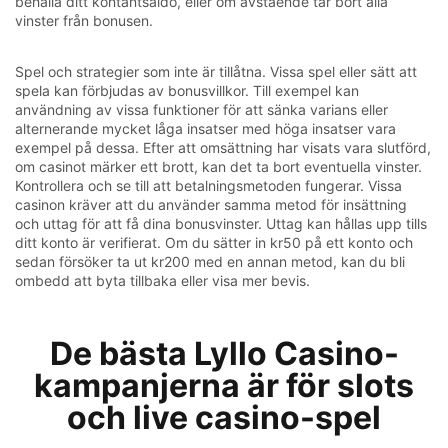
behålla ditt kontantsaldo, eller om avstående tar bort alla
vinster från bonusen.
Spel och strategier som inte är tillåtna. Vissa spel eller sätt att
spela kan förbjudas av bonusvillkor. Till exempel kan
användning av vissa funktioner för att sänka varians eller
alternerande mycket låga insatser med höga insatser vara
exempel på dessa. Efter att omsättning har visats vara slutförd,
om casinot märker ett brott, kan det ta bort eventuella vinster.
Kontrollera och se till att betalningsmetoden fungerar. Vissa
casinon kräver att du använder samma metod för insättning
och uttag för att få dina bonusvinster. Uttag kan hållas upp tills
ditt konto är verifierat. Om du sätter in kr50 på ett konto och
sedan försöker ta ut kr200 med en annan metod, kan du bli
ombedd att byta tillbaka eller visa mer bevis.
De bästa Lyllo Casino-
kampanjerna är för slots
och live casino-spel