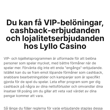
Du kan få VIP-belöningar,
cashback-erbjudanden
och lojalitetserbjudanden
hos Lyllo Casino
VIP- och lojalitetsprogrammen är utformade för att belöna
personer som spelar mycket, med bättre förmåner när de
spelar mer. Förvänta dig inte ett enda "engångs"-erbjudande.
Istället kan du se fram emot löpande förmåner som cashback,
snabbare bearbetningstider och kampanjer som är specifikt
gjorda för de spel du spelar. Leta efter program som ger dig
cashback på några av dina nettoförluster och omvandlar dina
insatser till poäng om du gillar att veta vad värdet av dina
pengar kommer att vara.
Så länge du följer reglerna för varje erbjudande staplas dessa