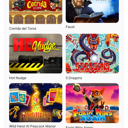
Faust
Corrida del Toros
Hot Nudge
5 Dragons
Wild Heist At Peacock Manor
Foxin Wins Again