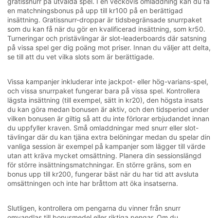
gratissnurr på utvalda spel. I en veckovis omladdning kan du få
en matchningsbonus på upp till kr100 på en berättigad
insättning. Gratissnurr-droppar är tidsbegränsade snurrpaket
som du kan få när du gör en kvalificerad insättning, som kr50.
Turneringar och pristävlingar är slot-leaderboards där satsning
på vissa spel ger dig poäng mot priser. Innan du väljer att delta,
se till att du vet vilka slots som är berättigade.
Vissa kampanjer inkluderar inte jackpot- eller hög-varians-spel,
och vissa snurrpaket fungerar bara på vissa spel. Kontrollera
lägsta insättning (till exempel, sätt in kr20), den högsta insats
du kan göra medan bonusen är aktiv, och den tidsperiod under
vilken bonusen är giltig så att du inte förlorar erbjudandet innan
du uppfyller kraven. Små omladdningar med snurr eller slot-
tävlingar där du kan tjäna extra belöningar medan du spelar din
vanliga session är exempel på kampanjer som lägger till värde
utan att kräva mycket omsättning. Planera din sessionslängd
för större insättningsmatchningar. En större gräns, som en
bonus upp till kr200, fungerar bäst när du har tid att avsluta
omsättningen och inte har bråttom att öka insatserna.
Slutligen, kontrollera om pengarna du vinner från snurr
omvandlas till bonusmedel eller riktiga pengar. Om du