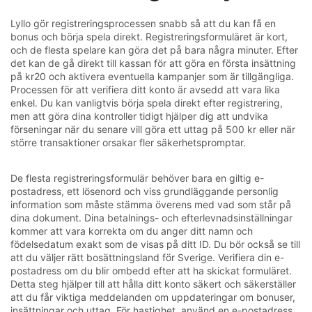
Lyllo gör registreringsprocessen snabb så att du kan få en
bonus och börja spela direkt. Registreringsformuläret är kort,
och de flesta spelare kan göra det på bara några minuter. Efter
det kan de gå direkt till kassan för att göra en första insättning
på kr20 och aktivera eventuella kampanjer som är tillgängliga.
Processen för att verifiera ditt konto är avsedd att vara lika
enkel. Du kan vanligtvis börja spela direkt efter registrering,
men att göra dina kontroller tidigt hjälper dig att undvika
förseningar när du senare vill göra ett uttag på 500 kr eller när
större transaktioner orsakar fler säkerhetspromptar.
De flesta registreringsformulär behöver bara en giltig e-
postadress, ett lösenord och viss grundläggande personlig
information som måste stämma överens med vad som står på
dina dokument. Dina betalnings- och efterlevnadsinställningar
kommer att vara korrekta om du anger ditt namn och
födelsedatum exakt som de visas på ditt ID. Du bör också se till
att du väljer rätt bosättningsland för Sverige. Verifiera din e-
postadress om du blir ombedd efter att ha skickat formuläret.
Detta steg hjälper till att hålla ditt konto säkert och säkerställer
att du får viktiga meddelanden om uppdateringar om bonuser,
insättningar och uttag. För hastighet, använd en e-postadress