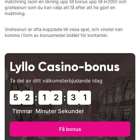
matchning (som en ökning upp till bonus upp till kr200) och
gratissnurr som du kan välja att få efter att ha gjort en
insättning.
Gratissnurr är ofta kopplade till vissa spel, och vinster kan
komma i form av bonusmedel istället för kontanter.
Lyllo Casino-bonus
Ta del av ditt välkomsterbjudande idag
:
:
5
2
1
2
2
9
Timmar
Minuter
Sekunder
Få bonus