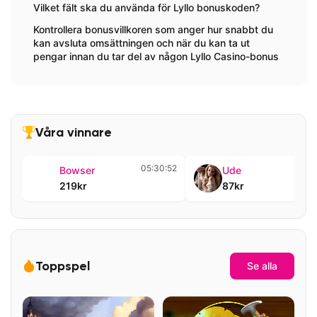
Vilket fält ska du använda för Lyllo bonuskoden?
Kontrollera bonusvillkoren som anger hur snabbt du
kan avsluta omsättningen och när du kan ta ut
pengar innan du tar del av någon Lyllo Casino-bonus
Viktiga klausuler att läsa innan du spelar
De bästa Lyllo Casino-kampanjerna är för slots och
live casino-spel
Våra vinnare
Bästa kampanjerna för Lyllos live casino-sessioner
Du kan få VIP-belöningar, cashback-erbjudanden och
05:30:52
05:
Bowser
Ude
lojalitetserbjudanden hos Lyllo Casino
219kr
87kr
Snabb kontoöppning och verifiering hos Lyllo
Insättningsmetoder, lägsta insättningar och
godkända valutor
Toppspel
Se alla