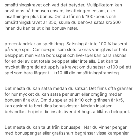
omsättningskravet och vad det betyder. Multiplikatorn kan
användas på bonusen ensam, insättningen ensam, eller
insättningen plus bonus. Om du får en kr100-bonus och
omsättningskravet är 35x, skulle du behöva satsa kr3500
innan du kan ta ut dina bonusvinster.
procentandelar av spelbidrag. Satsning är inte 100 % baserat
på varje spel. Casino-spel som slots räknas vanligtvis för hela
beloppet, men vissa bordsspel och live-spel kan bara räknas
för en del av det totala beloppet eller inte alls. Det kan ta
mycket längre tid att uppfylla kravet om du satsar kr100 på ett
spel som bara lägger till kr10 till din omsättningsframsteg.
Det mesta du kan satsa medan du satsar. Det finns ofta gränser
för hur mycket du kan satsa per snurr eller omgång medan
bonusen är aktiv. Om du spelar på kr10 och gränsen är kr5,
kan casinot ta bort dina bonusvinster. Medan insatsen
behandlas, höj inte din insats över det högsta tillåtna beloppet.
Det mesta du kan ta ut från bonusspel. När du vinner pengar
med bonuspengar eller gratissnurr begränsar vissa kampanjer